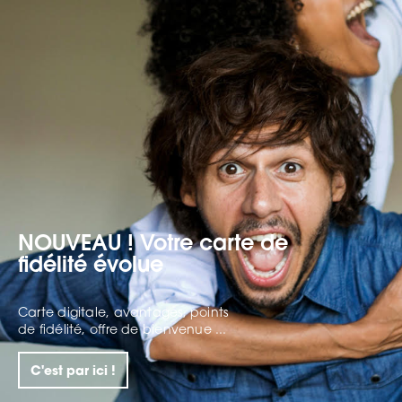
NOUVEAU ! Votre carte de
fidélité évolue
Carte digitale, avantages, points
de fidélité, offre de bienvenue ...
C'est par ici !