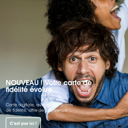
NOUVEAU ! Votre carte de
fidélité évolue
Carte digitale, avantages, points
de fidélité, offre de bienvenue ...
C'est par ici !