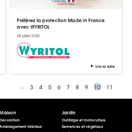
Préférez la protection Made in France
avec WYRITOL
28 juillet 2020
Lire la suite
…
3
4
5
6
7
8
9
10
11
Maison
Jardin
Décoration
Outillage et motoculture
Aménagement intérieur
Semences et végétaux